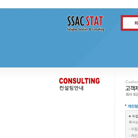
개인정
■ 수
회사는
- 수
- 개