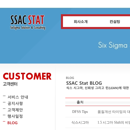
출처
DFSS Tips
품질개선 타이밍의 
식스시그마
1.5 시그마 Shift의 비