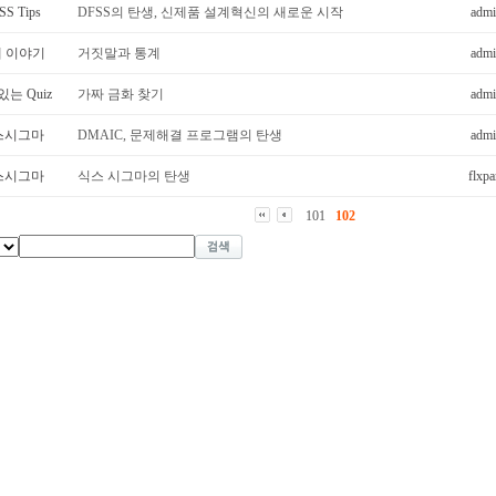
SS Tips
DFSS의 탄생, 신제품 설계혁신의 새로운 시작
adm
 이야기
거짓말과 통계
adm
는 Quiz
가짜 금화 찾기
adm
스시그마
DMAIC, 문제해결 프로그램의 탄생
adm
스시그마
식스 시그마의 탄생
flxpa
101
102