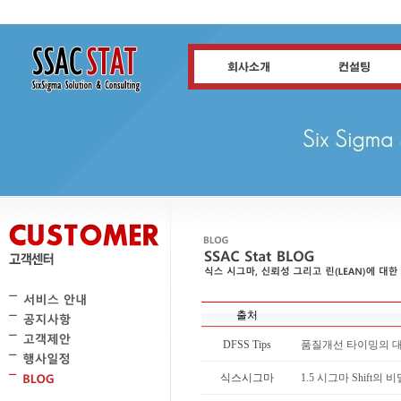
출처
DFSS Tips
품질개선 타이밍의 
식스시그마
1.5 시그마 Shift의 비