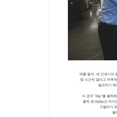
예를 들어, 새 인쇄기의 
몇 시간씩 걸리고 하루에
필요하기 때
이 경우 "day"를 블
블럭 효과(day간 차이
구별하기 위
블