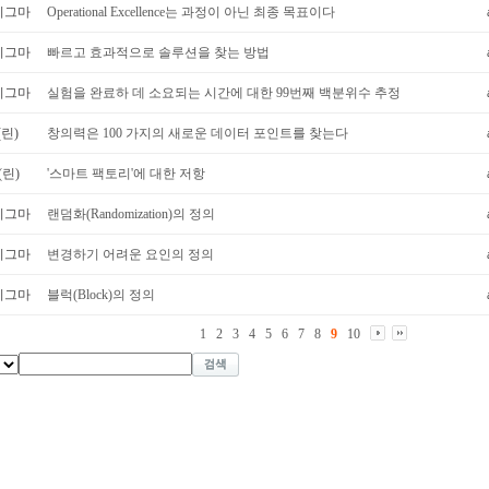
시그마
Operational Excellence는 과정이 아닌 최종 목표이다
시그마
빠르고 효과적으로 솔루션을 찾는 방법
시그마
실험을 완료하 데 소요되는 시간에 대한 99번째 백분위수 추정
(린)
창의력은 100 가지의 새로운 데이터 포인트를 찾는다
(린)
'스마트 팩토리'에 대한 저항
시그마
랜덤화(Randomization)의 정의
시그마
변경하기 어려운 요인의 정의
시그마
블럭(Block)의 정의
1
2
3
4
5
6
7
8
9
10