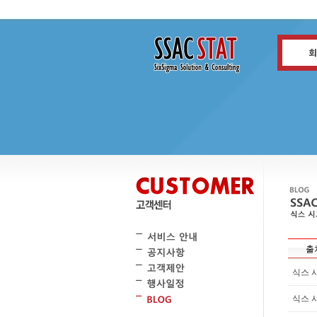
출
식스 
식스 